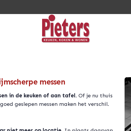
lijmscherpe messen
en in de keuken of aan tafel
. Of je nu thuis
 goed geslepen messen maken het verschil.
aar niet meer op locatie
. In plaats daarvan