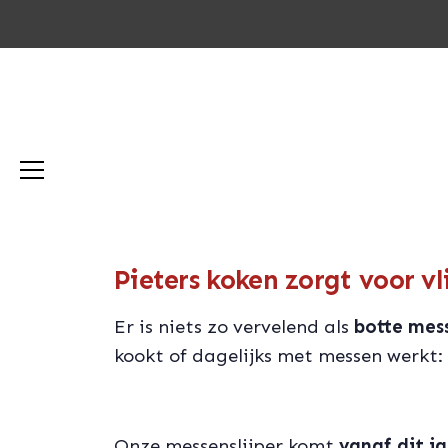
Pieters koken zorgt voor v
Er is niets zo vervelend als
botte mess
kookt of dagelijks met messen werkt:
Onze messenslijper komt
vanaf dit j